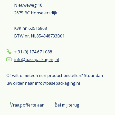
Nieuweweg 10
2675 BC Honselersdijk
KvK nr. 62516868
BTW nr. NL854848733B01
+ 31 (0) 174 671 088
info@basepackaging.nl
Of wilt u meteen een product bestellen? Stuur dan
uw order naar info@basepackaging.nl.
Vraag offerte aan
Bel mij terug