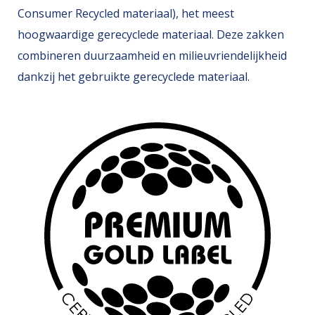
Consumer Recycled materiaal), het meest
hoogwaardige gerecyclede materiaal. Deze zakken
combineren duurzaamheid en milieuvriendelijkheid
Onze zakken
dankzij het gebruikte gerecyclede materiaal.
Over ons
Merken
Duurzaamheid
Nieuws
Contact