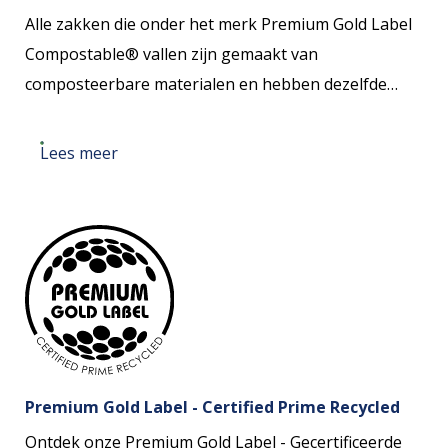
Alle zakken die onder het merk Premium Gold Label
de zak bedraagt. Het afvalproduct van de
Compostable® vallen zijn gemaakt van
suikerrietplant wordt verder hergebruikt voor
composteerbare materialen en hebben dezelfde
andere producten, waardoor een circulaire
kwaliteit als onze andere zakken. Als je bedrijf zich
benadering van grondstoffen wordt gestimuleerd.
meer bezighoudt met duurzaamheid zijn deze
Lees meer
zakken de beste optie voor jou.
Wil je jouw CO²-voordeel berekenen? Gebruik dan de
knop hieronder en ontdek de positieve impact van
jouw keuze voor Bio-Base(d)® afvalzakken op het
milieu.
Premium Gold Label - Certified Prime Recycled
Ontdek onze Premium Gold Label - Gecertificeerde