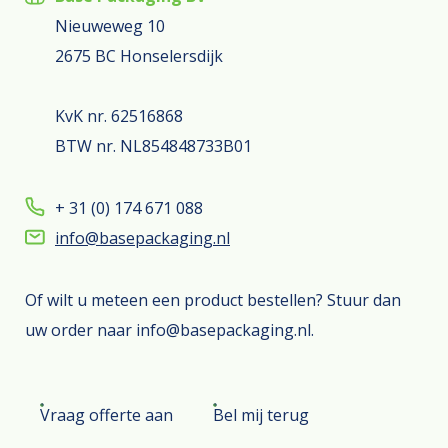
Nieuweweg 10
2675 BC Honselersdijk
KvK nr. 62516868
BTW nr. NL854848733B01
+ 31 (0) 174 671 088
info@basepackaging.nl
Of wilt u meteen een product bestellen? Stuur dan
uw order naar info@basepackaging.nl.
Vraag offerte aan
Bel mij terug