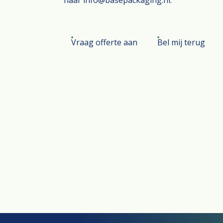
naar info@basepackaging.nl.
Vraag offerte aan
Bel mij terug