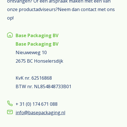
ontvangen? Of een afspraak maken met één van
onze productadviseurs?Neem dan contact met ons
op!
Base Packaging BV
Base Packaging BV
Nieuweweg 10
2675 BC Honselersdijk
KvK nr. 62516868
BTW nr. NL854848733B01
+ 31 (0) 174 671 088
info@basepackaging.nl