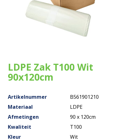
Onze zakken
Over ons
Merken
Duurzaamheid
LDPE Zak T100 Wit
Nieuws
90x120cm
Contact
Artikelnummer
B561901210
Materiaal
LDPE
Afmetingen
90 x 120cm
Kwaliteit
T100
Kleur
Wit