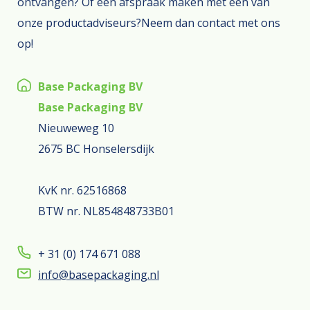
ontvangen? Of een afspraak maken met één van
onze productadviseurs?Neem dan contact met ons
op!
Base Packaging BV
Base Packaging BV
Nieuweweg 10
2675 BC Honselersdijk
KvK nr. 62516868
BTW nr. NL854848733B01
+ 31 (0) 174 671 088
info@basepackaging.nl