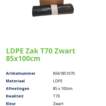
Onze zakken
Over ons
Merken
Duurzaamheid
LDPE Zak T70 Zwart
Nieuws
85x100cm
Contact
Artikelnummer
B561851070
Materiaal
LDPE
Afmetingen
85 x 100cm
Kwaliteit
T70
Kleur
Zwart