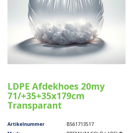
Onze zakken
Over ons
Merken
Duurzaamheid
Nieuws
LDPE Afdekhoes 20my
Contact
71/+35+35x179cm
Transparant
Artikelnummer
B561713517