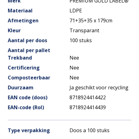
Merk
PREMIUM GOLD LABEL®
Materiaal
LDPE
Afmetingen
71+35+35 x 179cm
Kleur
Transparant
Aantal per doos
100 stuks
Aantal per pallet
Trekband
Nee
Certificering
Nee
Composteerbaar
Nee
Duurzaam
Ja geschikt voor recycling
EAN code (doos)
8718924414422
EAN-code (Rol)
8718924414439
Type verpakking
Doos a 100 stuks