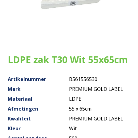
Onze zakken
Over ons
Merken
Duurzaamheid
LDPE zak T30 Wit 55x65cm
Nieuws
Artikelnummer
B561556530
Contact
Merk
PREMIUM GOLD LABEL
Materiaal
LDPE
Afmetingen
55 x 65cm
Kwaliteit
PREMIUM GOLD LABEL
Kleur
Wit