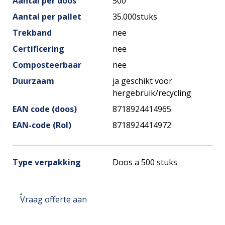
Aantal per doos
500
Aantal per pallet
35.000stuks
Trekband
nee
Certificering
nee
Composteerbaar
nee
Duurzaam
ja geschikt voor
hergebruik/recycling
EAN code (doos)
8718924414965
EAN-code (Rol)
8718924414972
Type verpakking
Doos a 500 stuks
Vraag offerte aan