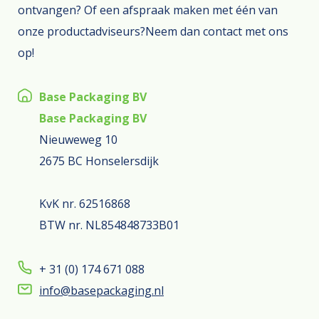
ontvangen? Of een afspraak maken met één van
onze productadviseurs?Neem dan contact met ons
op!
Base Packaging BV
Base Packaging BV
Nieuweweg 10
2675 BC Honselersdijk
KvK nr. 62516868
BTW nr. NL854848733B01
+ 31 (0) 174 671 088
info@basepackaging.nl