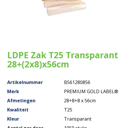
Onze zakken
Over ons
Merken
Duurzaamheid
LDPE Zak T25 Transparant
28+(2x8)x56cm
Nieuws
Contact
Artikelnummer
B561280856
Merk
PREMIUM GOLD LABEL®
Afmetingen
28+8+8 x 56cm
Kwaliteit
T25
Kleur
Transparant
Aantal per doos
1050 stuks