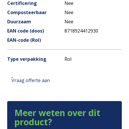
Certificering
Nee
Composteerbaar
Nee
Duurzaam
Nee
EAN code (doos)
8718924412930
EAN-code (Rol)
Type verpakking
Rol
Vraag offerte aan
Meer weten over dit
product?