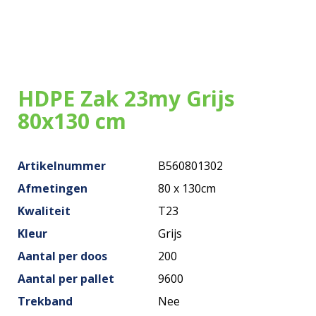
Onze zakken
Over ons
Merken
HDPE Zak 23my Grijs
Duurzaamheid
80x130 cm
Nieuws
Artikelnummer
B560801302
Contact
Afmetingen
80 x 130cm
Kwaliteit
T23
Kleur
Grijs
Aantal per doos
200
Aantal per pallet
9600
Trekband
Nee