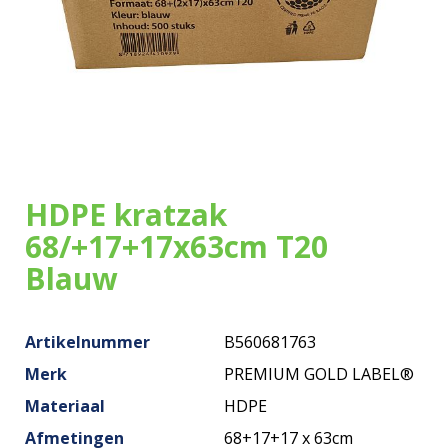
Onze zakken
Over ons
Merken
Duurzaamheid
HDPE kratzak
Nieuws
68/+17+17x63cm T20
Blauw
Contact
Artikelnummer
B560681763
Merk
PREMIUM GOLD LABEL®
Materiaal
HDPE
Afmetingen
68+17+17 x 63cm