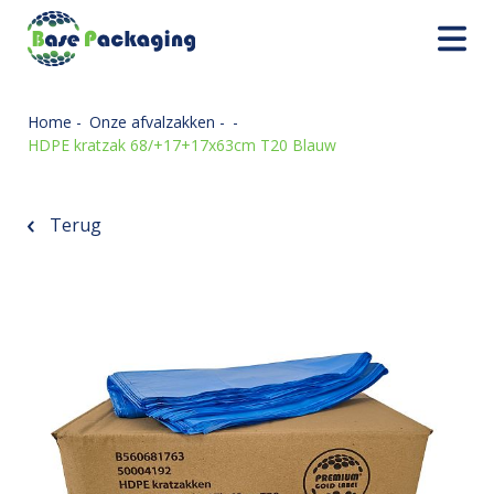
Home
-
Onze afvalzakken
-
-
HDPE kratzak 68/+17+17x63cm T20 Blauw
Terug