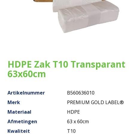
Onze zakken
Over ons
Merken
Duurzaamheid
HDPE Zak T10 Transparant
Nieuws
63x60cm
Contact
Artikelnummer
B560636010
Merk
PREMIUM GOLD LABEL®
Materiaal
HDPE
Afmetingen
63 x 60cm
Kwaliteit
T10