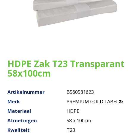
Onze zakken
Over ons
Merken
Duurzaamheid
HDPE Zak T23 Transparant
Nieuws
58x100cm
Contact
Artikelnummer
B560581623
Merk
PREMIUM GOLD LABEL®
Materiaal
HDPE
Afmetingen
58 x 100cm
Kwaliteit
T23