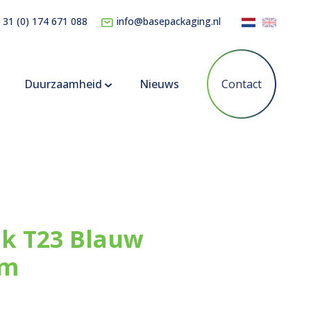
 31 (0) 174 671 088
info@basepackaging.nl
Duurzaamheid
Nieuws
Contact
k T23 Blauw
cm