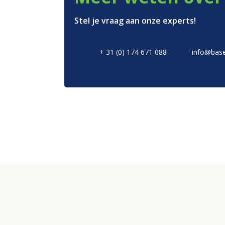
Over ons
Stel je vraag aan onze experts!
Merken
Duurzaamheid
+ 31 (0) 174 671 088
info@base
Nieuws
Contact