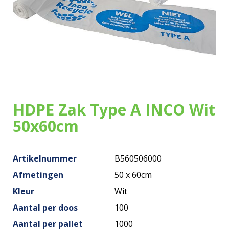
Onze zakken
Over ons
Merken
Duurzaamheid
Nieuws
HDPE Zak Type A INCO Wit
50x60cm
Contact
Artikelnummer
B560506000
Afmetingen
50 x 60cm
Kleur
Wit
Aantal per doos
100
Aantal per pallet
1000