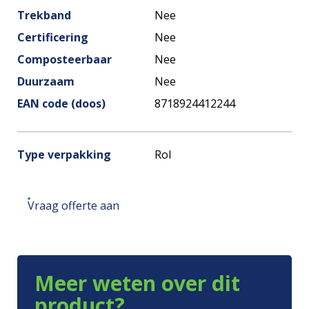
Trekband
Nee
Certificering
Nee
Composteerbaar
Nee
Duurzaam
Nee
EAN code (doos)
8718924412244
Type verpakking
Rol
Vraag offerte aan
Meer weten over dit
product?