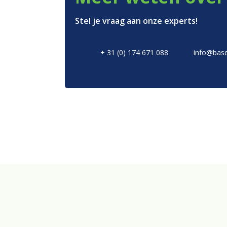
Over ons
Stel je vraag aan onze experts!
Merken
Duurzaamheid
+ 31 (0) 174 671 088
info@base
Nieuws
Contact