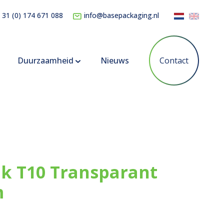
 31 (0) 174 671 088
info@basepackaging.nl
Duurzaamheid
Nieuws
Contact
k T10 Transparant
m