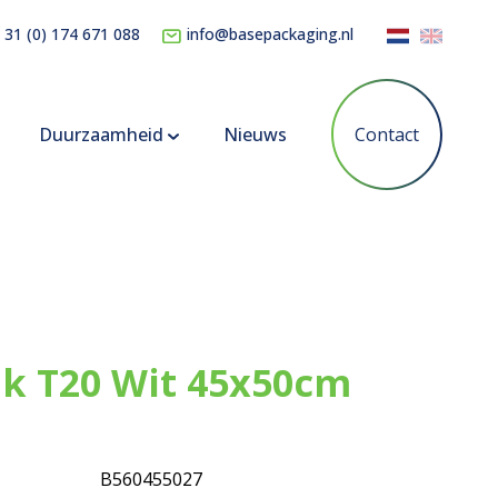
 31 (0) 174 671 088
info@basepackaging.nl
Duurzaamheid
Nieuws
Contact
k T20 Wit 45x50cm
B560455027