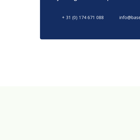
Merken
+ 31 (0) 174 671 088
info@base
Duurzaamheid
Nieuws
Contact