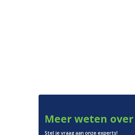
Meer weten over 
Onze zakken
Stel je vraag aan onze experts!
Over ons