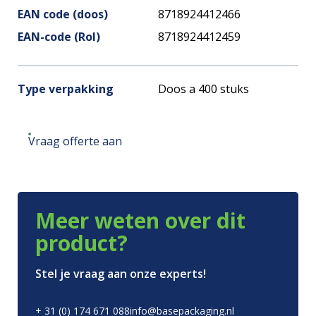
EAN code (doos)
8718924412466
EAN-code (Rol)
8718924412459
Type verpakking
Doos a 400 stuks
Vraag offerte aan
Meer weten over dit
product?
Stel je vraag aan onze experts!
+ 31 (0) 174 671 088
info@basepackaging.nl