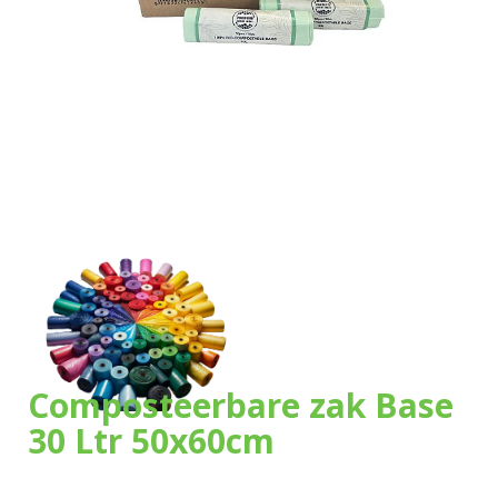
Onze zakken
Over ons
Merken
Duurzaamheid
Nieuws
Contact
Composteerbare zak Base
30 Ltr 50x60cm