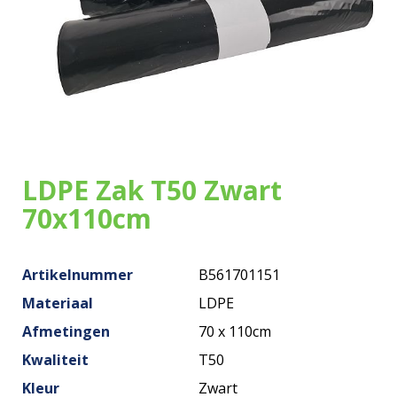
Onze zakken
Over ons
Merken
Duurzaamheid
LDPE Zak T50 Zwart
Nieuws
70x110cm
Contact
Artikelnummer
B561701151
Materiaal
LDPE
Afmetingen
70 x 110cm
Kwaliteit
T50
Kleur
Zwart