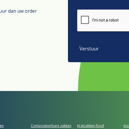
tuur dan uw order
Verstuur
ken
Composteerbare zakken
Kratzakken food
In