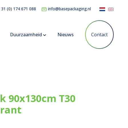
 31 (0) 174 671 088
info@basepackaging.nl
Duurzaamheid
Nieuws
Contact
k 90x130cm T30
rant