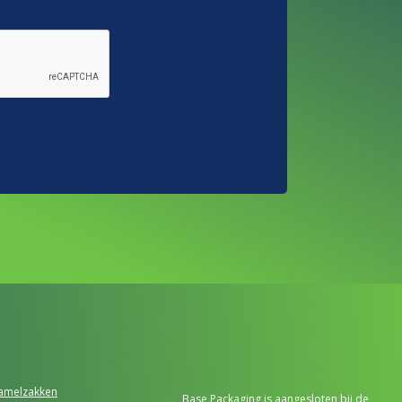
zamelzakken
Base Packaging is aangesloten bij de