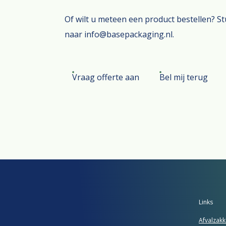
Of wilt u meteen een product bestellen? S
naar info@basepackaging.nl.
Vraag offerte aan
Bel mij terug
Links
Afvalzak