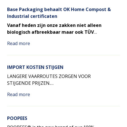
Base Packaging behaalt OK Home Compost &
Industrial certificaten
Vanaf heden zijn onze zakken niet alleen
biologisch afbreekbaar maar ook TÜV
gecertificeerd!
Read more
IMPORT KOSTEN STIJGEN
LANGERE VAARROUTES ZORGEN VOOR
STIJGENDE PRIJZEN.
16 januari 2024
Read more
Sinds december 2023 hebben de meeste rederijen
besloten hun vaarroutes vanuit Azië naar Europa
om te leiden via de Zuid Kaap van Afrika. Door de
POOPEES
ontstane onrust en diverse aanvallen op schepen