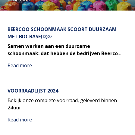
BEERCOO SCHOONMAAK SCOORT DUURZAAM
MET BIO-BASE(D)®
Samen werken aan een duurzame
schoonmaak: dat hebben de bedrijven Beercoo
Schoonmaak, Kroonint BV en Base Packaging
Read more
gemeen!
VOORRAADLIJST 2024
Bekijk onze complete voorraad, geleverd binnen
24uur
Read more