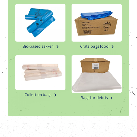
Bio-based zakken
Crate bags food
Collection bags
Bags for debris