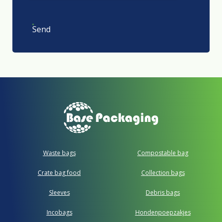
Send
Waste bags
Compostable bag
Crate bag food
Collection bags
Sleeves
Debris bags
Incobags
Hondenpoepzakjes