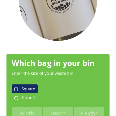
Which bag in your bin
Enter the size of your waste bin
Our bags
Square
About us
Round
Brands